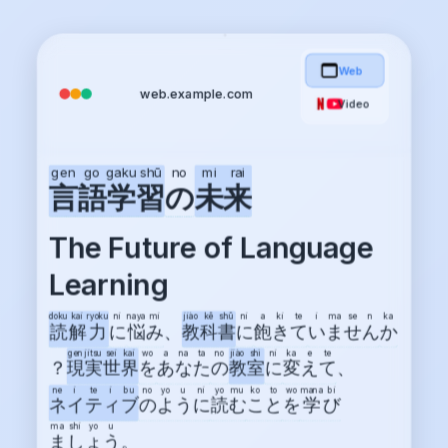
Web
web.example.com
Video
gen
go
gaku
shū
no
mi
rai
言
語
学
習
の
未
来
The Future of Language
Learning
doku
kai
ryoku
ni
naya
mi
jiào
kē
shū
ni
a
ki
te
i
ma
se
n
ka
読
解
力
に
悩
み
、
教
科
書
に
飽
き
て
い
ま
せ
ん
か
gen
jitsu
sei
kai
wo
a
na
ta
no
jiào
shì
ni
ka
e
te
？
現
実
世
界
を
あ
な
た
の
教
室
に
変
え
て
、
ne
i
te
i
bu
no
yo
u
ni
yo
mu
ko
to
wo
mana
bi
ネ
イ
テ
ィ
ブ
の
よ
う
に
読
む
こ
と
を
学
び
ma
shi
yo
u
ま
し
ょ
う
。