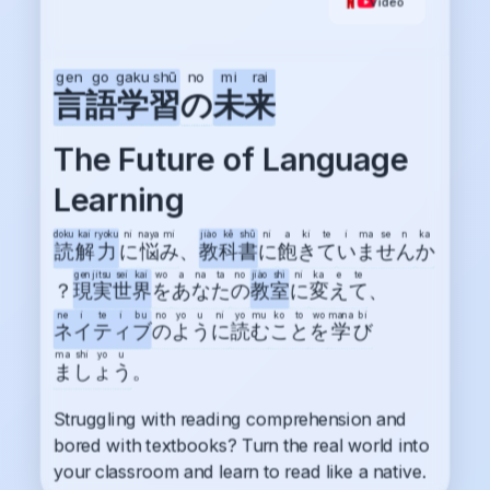
Video
gen
go
gaku
shū
no
mi
rai
言
語
学
習
の
未
来
The Future of Language
Learning
doku
kai
ryoku
ni
naya
mi
jiào
kē
shū
ni
a
ki
te
i
ma
se
n
ka
読
解
力
に
悩
み
、
教
科
書
に
飽
き
て
い
ま
せ
ん
か
gen
jitsu
sei
kai
wo
a
na
ta
no
jiào
shì
ni
ka
e
te
？
現
実
世
界
を
あ
な
た
の
教
室
に
変
え
て
、
ne
i
te
i
bu
no
yo
u
ni
yo
mu
ko
to
wo
mana
bi
ネ
イ
テ
ィ
ブ
の
よ
う
に
読
む
こ
と
を
学
び
ma
shi
yo
u
ま
し
ょ
う
。
Struggling with reading comprehension and
bored with textbooks? Turn the real world into
your classroom and learn to read like a native.